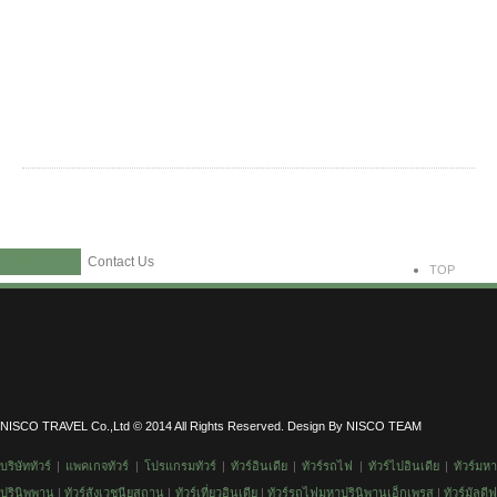
Home
Contact Us
TOP
NISCO TRAVEL Co.,Ltd © 2014 All Rights Reserved. Design By NISCO TEAM
บริษัททัวร์
|
แพคเกจทัวร์
|
โปรแกรมทัวร์
|
ทัวร์อินเดีย
|
ทัวร์รถไฟ
|
ทัวร์
ไปอินเดีย
|
ทัวร์มห
ปรินิพพาน
|
ทัวร์สังเวชนียสถาน
|
ทัวร์
เที่ยวอินเดีย
|
ทัวร์รถไฟมหาปรินิพานเอ็กเพรส
|
ทัวร์มัลดีฟ