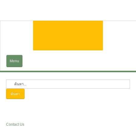
Menu
Home
EXPLORE
ค้นหา
Trains&Cruises
Services
Contact Us