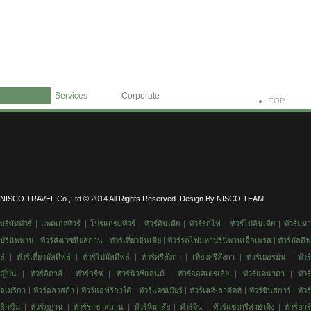
Home
Services
Corporate
TOP
NISCO TRAVEL Co.,Ltd © 2014 All Rights Reserved. Design By NISCO TEAM
บริษัททัวร์
|
แพคเกจทัวร์
|
โปรแกรมทัวร์
|
ทัวร์อินเดีย
|
ทัวร์รถไฟ
|
ทัวร์
ไปอินเดีย
|
ทัวร์มห
ปรินิพพาน
|
ทัวร์สังเวชนียสถาน
|
ทัวร์
เที่ยวอินเดีย
|
ทัวร์รถไฟมหาปรินิพานเอ็กเพรส
|
ทัวร์มัลดีฟ
ส์
|
ทัวร์เที่ยวมัลดีฟส์
|
ทัวร์ไปมัลดีฟส์
|
ทัวร์ศรีลังกา
|
เที่ยวศรีลังกา
|
ทัวร์เยอรมัน
|
ทัวร
ญี่ปุ่น
|
ทัวร์อิตาลี
|
ทัวร์กรีซ
|
ทัวร์นิวซีแลนด์
|
ทัวร์ออสเตรเลีย
|
ทัวร์แคนาดา
|
ทัวร์
อเมริกา
|
ทัวร์อลาสก้า
|
ทัวร์แอฟริกาใต้
|
ทัวร์แคชเมียร์
|
ทัวร์เลห์-ลาดัคห์
|
ทัวร์ซันสการ์
|
ทัวร์
สิกขิม
|
ทัวร์ภูฏาน
|
ทัวร์ราชาสถาน
|
ทัวร์หิมาลัย
|
ทัวร์จืน
|
ทัวร์แชงกรีล่าย่าติง
|
ทัวร์ฮาร