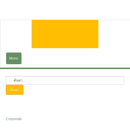
Menu
Home
EXPLORE
ค้นหา
Trains&Cruises
Services
Corporate