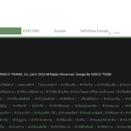
Information
Contact Us
Home
EXPLORE
Europe
Self-Drive Europe
TOP
NISCO TRAVEL Co.,Ltd © 2014 All Rights Reserved. Design By NISCO TEAM
บริษัททัวร์
|
แพคเกจทัวร์
|
โปรแกรมทัวร์
|
ทัวร์อินเดีย
|
ทัวร์รถไฟ
|
ทัวร์
ไปอินเดีย
|
ทัวร์มห
ปรินิพพาน
|
ทัวร์สังเวชนียสถาน
|
ทัวร์
เที่ยวอินเดีย
|
ทัวร์รถไฟมหาปรินิพานเอ็กเพรส
|
ทัวร์มัลดีฟ
ส์
|
ทัวร์เที่ยวมัลดีฟส์
|
ทัวร์ไปมัลดีฟส์
|
ทัวร์ศรีลังกา
|
เที่ยวศรีลังกา
|
ทัวร์เยอรมัน
|
ทัวร
ญี่ปุ่น
|
ทัวร์อิตาลี
|
ทัวร์กรีซ
|
ทัวร์นิวซีแลนด์
|
ทัวร์ออสเตรเลีย
|
ทัวร์แคนาดา
|
ทัวร์
อเมริกา
|
ทัวร์อลาสก้า
|
ทัวร์แอฟริกาใต้
|
ทัวร์แคชเมียร์
|
ทัวร์เลห์-ลาดัคห์
|
ทัวร์ซันสการ์
|
ทัวร์
สิกขิม
|
ทัวร์ภูฏาน
|
ทัวร์ราชาสถาน
|
ทัวร์หิมาลัย
|
ทัวร์จืน
|
ทัวร์แชงกรีล่าย่าติง
|
ทัวร์ฮาร
บิ้น
|
ทัวร์เนปาล
|
ทัวร์อินเดียใต้
|
ทัวร์ปากีสถาน
|
ทัวร์ฟิลิปปินส์
|
ทัวร์อิหร่าน
|
ทัวร์เอเชี