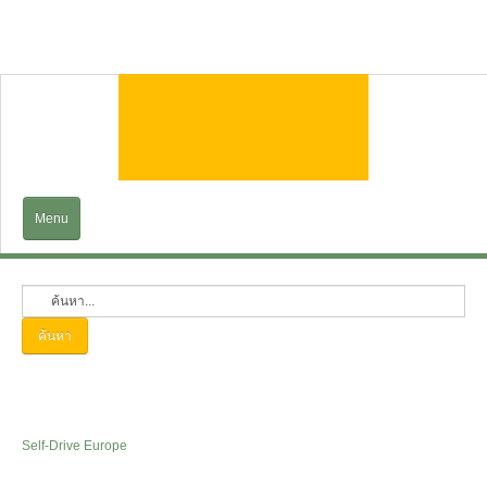
Menu
Home
EXPLORE
ค้นหา
Trains&Cruises
Services
Self-Drive Europe