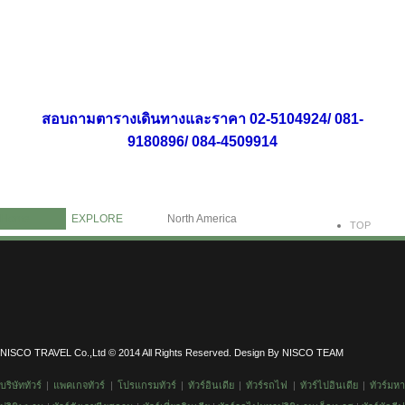
Information
Contact Us
สอบถามตารางเดินทางและราคา 02-5104924/ 081-
9180896/ 084-4509914
Home
EXPLORE
North America
TOP
NISCO TRAVEL Co.,Ltd © 2014 All Rights Reserved. Design By NISCO TEAM
บริษัททัวร์
|
แพคเกจทัวร์
|
โปรแกรมทัวร์
|
ทัวร์อินเดีย
|
ทัวร์รถไฟ
|
ทัวร์
ไปอินเดีย
|
ทัวร์มห