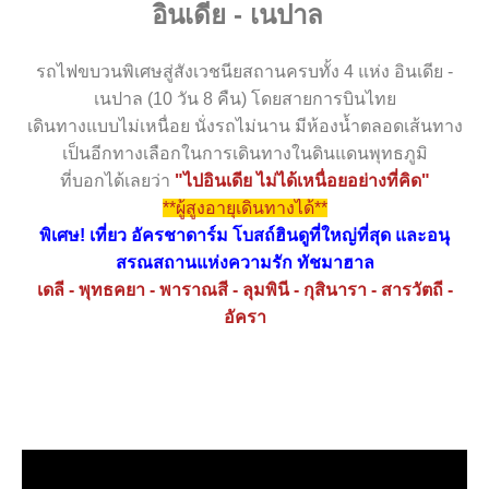
Information
อินเดีย - เนปาล
Contact Us
รถไฟขบวนพิเศษสู่สังเวชนียสถานครบทั้ง 4 แห่ง อินเดีย -
เนปาล (10 วัน 8 คืน) โดยสายการบินไทย
เดินทางแบบไม่เหนื่อย นั่งรถไม่นาน มีห้องน้ำตลอดเส้นทาง
เป็นอีกทางเลือกในการเดินทางในดินแดนพุทธภูมิ
ที่บอกได้เลยว่า
"ไปอินเดีย ไม่ได้เหนื่อยอย่างที่คิด"
**ผู้สูงอายุเดินทางได้**
พิเศษ! เที่ยว อัครชาดาร์ม โบสถ์ฮินดูที่ใหญ่ที่สุด และอนุ
สรณสถานแห่งความรัก ทัชมาฮาล
เดลี - พุทธคยา - พาราณสี - ลุมพินี - กุสินารา - สารวัตถี -
อัครา