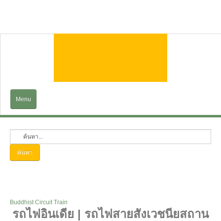
Menu
Home
EXPLORE
ค้นหา
Trains&Cruises
Services
Buddhist Circuit Train
รถไฟอินเดีย | รถไฟสายสังเวชนียสถาน